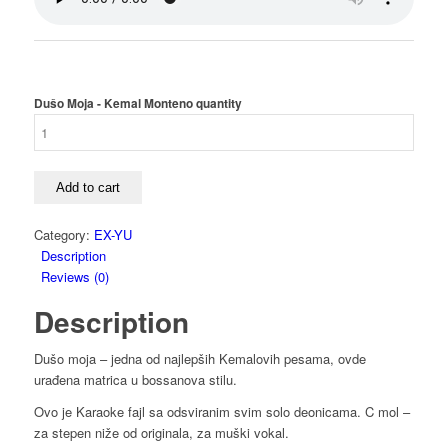
Dušo Moja - Kemal Monteno quantity
Add to cart
Category:
EX-YU
Description
Reviews (0)
Description
Dušo moja – jedna od najlepših Kemalovih pesama, ovde
urađena matrica u bossanova stilu.
Ovo je Karaoke fajl sa odsviranim svim solo deonicama. C mol –
za stepen niže od originala, za muški vokal.