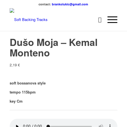
contact:
brankolukic@gmail.com
Dušo Moja – Kemal
Monteno
2,19
€
soft bossanova style
tempo 115bpm
key Cm