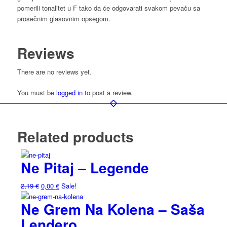
pomerili tonalitet u F tako da će odgovarati svakom pevaču sa
prosečnim glasovnim opsegom.
Reviews
There are no reviews yet.
You must be
logged in
to post a review.
Related products
Ne Pitaj – Legende
2,19
€
0,00
€
Sale!
Ne Grem Na Kolena – Saša
Lendero