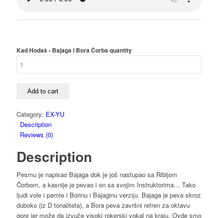
Kad Hodaš - Bajaga i Bora Čorba quantity
Add to cart
Category:
EX-YU
Description
Reviews (0)
Description
Pesmu je napisao Bajaga dok je još nastupao sa Ribljom
Čorbom, a kasnije je pevao i on sa svojim Instruktorima… Tako
ljudi vole i pamte i Borinu i Bajaginu verziju. Bajaga je peva skroz
duboko (iz D tonaliteta), a Bora peva završni refren za oktavu
gore jer može da izvuče visoki rokerski vokal na kraju. Ovde smo