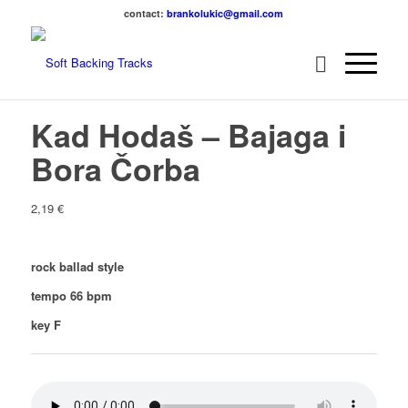
contact:
brankolukic@gmail.com
Kad Hodaš – Bajaga i
Bora Čorba
2,19
€
rock ballad style
tempo 66 bpm
key F